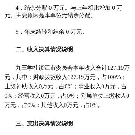
4
．结余分配
0
万元。与上年相比增加
0
万
元。主要原因是本单位无结余分配。
5
．年末结转和结余
0
万元。
二、收入决算情况说明
九三学社镇江市委员会本年收入合计
127.19
万
元，其中：财政拨款收入
127.19
万元，占
100%
；
上级补助收入
0
万元，占
0%
；事业收入
0
万元，占
0%
；经营收入
0
万元，占
0%
；附属单位上缴收入
0
万元，占
0%
；其他收入
0
万元，占
0%
。
三、支出决算情况说明