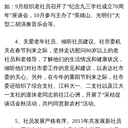
如：
9
月组织老社员召开了“纪念九三学社成立
70
周
年”座谈会，
10
月参与主办了“英雄山、光明行”大
型二胡演奏音乐会等。
4
、关爱老年社员、倾听社员建议。社市委机
关在春节到来之际，坚持走访慰问
80
岁以上的老
社员和老领导，了解他们的生活情况和健康状况，
倾听他们对社市委工作的意见和建议，以表达社市
委的关心。另外，在今年的重阳节到来之际，社市
委还组织了综合支社、江科大一、二支社以及江大
一支社的退休老同志前往江心洲，开展了“采桔促
谈话金秋活动，共约同赏新农村”活动。
5
、社员发展严格有序。
2015
年共发展新社员