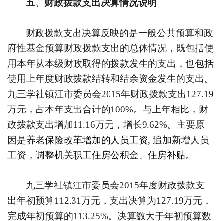
五、财政拨款支出决算情况说明
财政拨款支出决算反映的是一般公共预算和政
府性基金预算财政拨款支出的总体情况，既包括使
用本年从本级财政取得的拨款发生的支出，也包括
使用上年度财政拨款结转和结余资金发生的支出。
九三学社镇江市委员会
2015
年财政拨款支出
127.19
万元，占本年支出合计的
100%
。与上年相比，财
政拨款支出增加
11.16
万元，增长
9.62%
。主要原
因是
养老保险改革增加的人员工资
,
追加新增人员
工资，
调整机关职工住房公积金、住房补贴
。
九三学社镇江市委员会
2015
年度财政拨款支
出年初预算
112.31
万元，支出决算为
127.19
万元，
完成年初预算的
113.25%
。决算数大于年初预算数