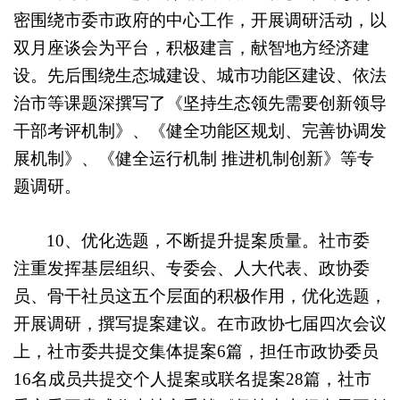
密围绕市委市政府的中心工作，开展调研活动，以
双月座谈会为平台，积极建言，献智地方经济建
设。先后围绕生态城建设、城市功能区建设、依法
治市等课题
深
撰写了
《
坚持生态领先需要创新领导
干部考评机制
》、
《健全功能区规划、完善协调发
展机制》、《健全运行机制 推进机制创新》等专
题调研。
10
、优化选题，不断提升提案质量。社市委
注重
发挥基层组织、专委会、人大代表、政协委
员、骨干社员这五个层面的积极作用，优化选题，
开展调研，撰写
提案建议
。在市政协七届四次会议
上，社市委共提交集体提案
6
篇，担任市政协委员
16
名成员共提交个人提案或联名提案
28
篇，社市