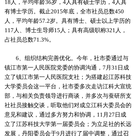
18
人，平均年龄
36
岁，
4
人具有硕士学历，
4
人具
有博士学历。截止
2015
年底，全市社员总数
450
人，平均年龄
57.2
岁。具有博士、硕士以上学历的
117
人、博士生导师
15
人；具有高级职称
321
人，
占社员总数
71.3%
。
6
、组织结构完善优化。今年，社市委通过与
镇江市第一人民医院党委的协调沟通，
7
月
31
日成
立了镇江市第一人民医院支社；为搭建起江苏科技
大学委员会这一平台，社市委多次走访江科大宣统
部，与相关负责领导进行商谈，并多次与蚕研所支
社社员接触交谈，听取他们对成立江科大委员会的
意见和建议，通过多方努力和协调，
11
月
27
日成
立了江苏科技大学第一届委员会；为立足社的长远
发展，丹阳委员会于
9
月进行了届中调整，通过召