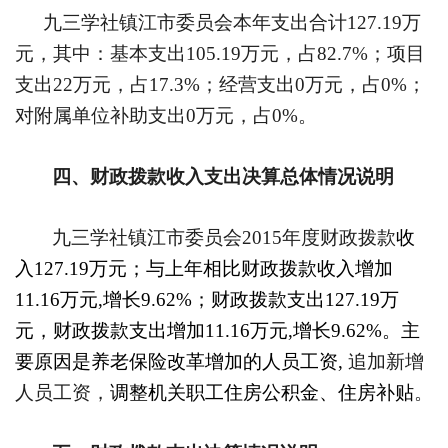
九三学社镇江市委员会本年支出合计
127.19
万
元，其中：基本支出
105.19
万元，占
82.7%
；项目
支出
22
万元，占
17.3%
；经营支出
0
万元，占
0%
；
对附属单位补助支出
0
万元，占
0%
。
四、财政拨款收入支出决算总体情况说明
九三学社镇江市委员会
2015
年度财政拨款
收
入
127.19
万元；与上年相比财政拨款收入增加
11.16
万元
,
增长
9.62%
；财政拨款支出
127.19
万
元，财政拨款支出增加
11.16
万元
,
增长
9.62%
。主
要原因是养老保险改革增加的人员工资
,
追加新增
人员工资，
调整机关职工住房公积金、住房补贴
。