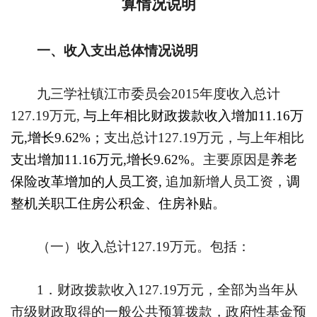
算情况说明
一、收入支出总体情况说明
九三学社镇江市委员会
2015
年度收入总计
127.19
万元
,
与上年相比财政拨款收入增加
11.16
万
元
,
增长
9.62%
；
支出总计
127.19
万元，与上年相比
支出增加
11.16
万元
,
增长
9.62%
。
主要原因是
养老
保险改革增加的人员工资
,
追加新增人员工资，
调
整机关职工住房公积金、住房补贴
。
（一）收入总计
127.19
万元。包括：
1
．财政拨款收入
127.19
万元，全部为当年从
市级财政取得的一般公共预算拨款，政府性基金预