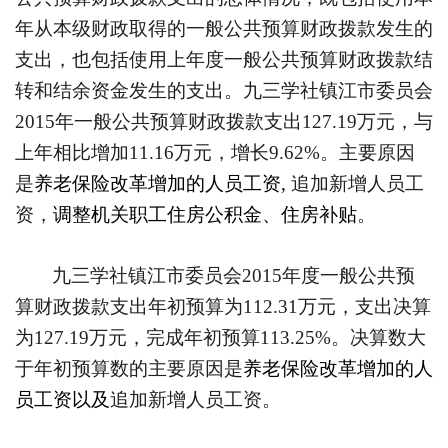
年从本级财政取得的一般公共预算财政拨款发生的
支出，也包括使用上年度一般公共预算财政拨款结
转和结余资金发生的支出。九三学社镇江市委员会
2015
年一般公共预算财政拨款支出
127.19
万元，与
上年相比增加
11.16
万元，增长
9.62%
。主要原因
是
养老保险改革增加的人员工资
,
追加新增人员工
资，
调整机关职工住房公积金、住房补贴
。
九三学社镇江市委员会
2015
年度一般公共预
算财政拨款支出年初预算为
112.31
万元，支出决算
为
127.19
万元，完成年初预算
113.25%
。决算数大
于年初预算数的主要原因是
养老保险改革增加的人
员工资以及
追加新增人员工资。