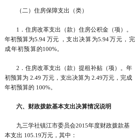
（二）住房保障支出（类）
1
．住房改革支出（款）住房公积金（项）。
年初预算为
5.94
万元 ，
支
出
决
算
为
5.94
万
元
，
完
成
年
初
预
算
的
100%
。
2
．住房改革支出（款）提租补贴（项）。年
初预算为
2.49
万元，
支出决算为
2.49
万元，完成
年初预算的
100%
。
六、财政拨款基本支出决算情况说明
九三学社镇江市委员会
2015
年度财政拨款基
本支出
105.19
万元，其中：