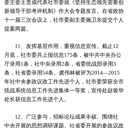
委主委王贵成代表社市委就《坚持生态领先需要创
新领导干部考评机制》作大会专题发言。在省政协
十一届三次会议上，社市委副主委施卫东提交个人
提案两篇。
11
、发挥基层作用，重视信息宣传。截止
12
月底，社市委共上报信息
175
条，被中共中央办公
厅录用
1
条，社中央录用
2
条，省委统战部录用
3
条，社省委录用
54
条。
虞伟林被评为2014—2015
年社中央参政议政工作先进个人，
社市委荣获全市
统战系统信息工作先进集体一等奖，宣传处赵俊华
处长获信息工作先进个人。
12
、广泛参与，招标论坛成果丰硕。
围绕社
中央开展的思想调研课题、社省委开展的参政议政